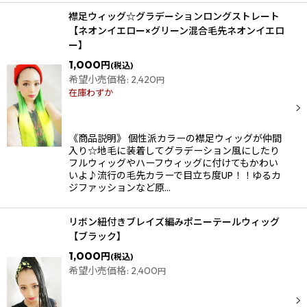
襟足ウィッグ☆グラデーションロングストレート
【ネオンイエロー×グリーン混合毛先ネオンイエロ
ー】
1,000
円
(税込)
希望小売価格
:
2,420
円
在庫わずか
《商品説明》 個性派カラーの襟足ウィッグが仲間
入り☆地毛に装着してグラデーション風にしたり
フルウィッグやハーフウィッグに付けてもかわい
いよ♪流行の毛先カラーで目立ち度UP！！ゆるカ
ジファッションなど原…
リボン紐付きブレイズ編みポニーテールウィッグ
【ブラック】
1,000
円
(税込)
希望小売価格
:
2,400
円