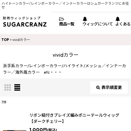
ハイトーンカラー/レインボーカラー／インナーカラーはシュガークランツにお任
せ
耐熱ウィッグショップ
商品一覧
ウィッグについて
よくある
TOP
>
vividカラー
vividカラー
派手系カラー/レインボーカラー/ハイライト/メッシュ／インナーカ
ラー／海外風カラー etc・・・
表示順変更
閉じる
7
件
表示数
:
リボン紐付きブレイズ編みポニーテールウィッグ
【ダークチェリー】
1,000
円
並び順
:
(税込)