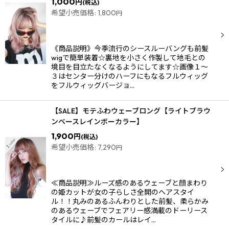
1,000
円
(税込)
希望小売価格
:
1,800
円
《商品説明》今季流行のシースルーバングも前髪
wigで簡単装着☆裏地を小さく作製して地毛との
境目を目立たなくなるようにしてます☆画像１〜
３はセンター分けのハーフにもなるフルウィッグ
をフルウィッグバージョ…
【SALE】モテふわウェーブロング【ライトブラウ
ンベースレインボーカラー】
1,900
円
(税込)
希望小売価格
:
7,290
円
≪商品説明≫ルーズ感のあるウェーブと顔まわり
の姫カットが女の子らしさ全開のヘアスタイ
ル！！丸みのあるふんわりとした前髪、柔らかみ
のあるウェーブでフェアリー感満載のドーリース
タイルに♪前髪のカールはレイ…