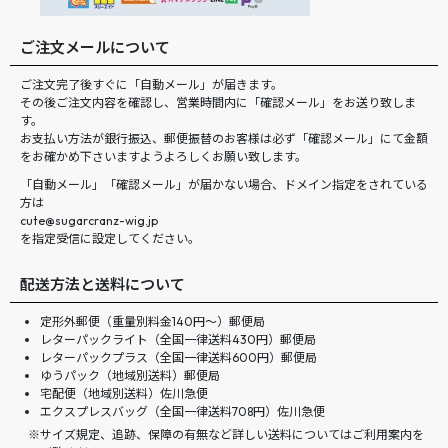
ご注文メールについて
ご注文完了後すぐに「自動メール」が届きます。
その後ご注文内容を確認し、営業時間内に「確認メール」をお送り致しま
す。
お支払い方法が銀行振込、郵便振替のお客様は必ず「確認メール」にて金額
をお確かめ下さいますようよろしくお願い致します。
「自動メール」「確認メール」が届かない場合、ドメイン指定をされている
方は
cute@sugarcranz-wig.jp
を指定受信に設定してください。
配送方法と送料について
定形外郵便（重量別料金140円〜）郵便局
レターパックライト（全国一律送料430円）郵便局
レターパックプラス（全国一律送料600円）郵便局
ゆうパック（地域別送料）郵便局
宅配便（地域別送料）佐川急便
エクスプレスバッグ（全国一律送料708円）佐川急便
サイズ規定、追跡、保障の有無など詳しい送料についてはご利用案内を