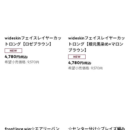
wideskinフェイスレイヤーカッ
wideskinフェイスレイヤーカッ
トロング【ロゼブラウン】
トロング【根元黒染め×マロン
ブラウン】
4,780
円
(税込)
希望小売価格
:
9,570
4,780
円
円
(税込)
希望小売価格
:
9,570
円
front lace wig☆エアリーバン
☆センター分け☆ブレイズ編み