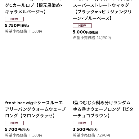
グCカールロブ【根元黒染め×
スーパーストレートウィッグ
キャラメルベージュ】
【ブラックmixビリジァングリ
ーン×ブルーベース】
5,750
円
(税込)
希望小売価格
:
11,550
5,000
円
円
(税込)
希望小売価格
:
14,190
円
front lace wig☆シースルーエ
I型つむじ☆斜め分けランダム
アリーバングウォームウェーブ
ゆる巻きウェーブロング【ビタ
ロング【マロングラッセ】
ーチョコブラウン】
5,700
3,500
円
円
(税込)
(税込)
希望小売価格
:
11,550
希望小売価格
:
7,290
円
円