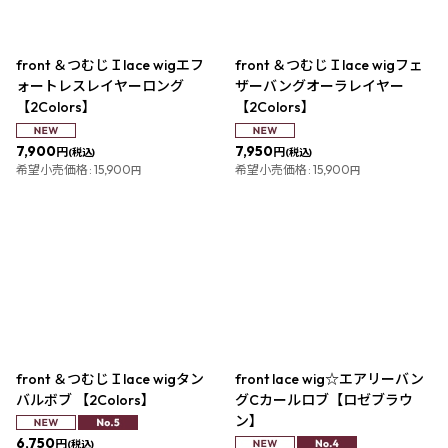
絞り込む
front ＆つむじＩlace wigエフ
front ＆つむじＩlace wigフェ
ォートレスレイヤーロング
ザーバングオーラレイヤー
【2Colors】
【2Colors】
7,900
7,950
円
円
(税込)
(税込)
希望小売価格
:
15,900
希望小売価格
:
15,900
円
円
front ＆つむじＩlace wigタン
front lace wig☆エアリーバン
バルボブ 【2Colors】
グCカールロブ【ロゼブラウ
ン】
6,750
円
(税込)