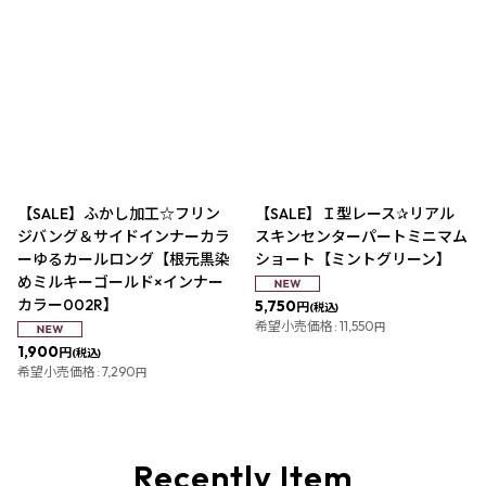
【SALE】ふかし加工☆フリン
【SALE】Ｉ型レース✰リアル
ジバング＆サイドインナーカラ
スキンセンターパートミニマム
ーゆるカールロング【根元黒染
ショート【ミントグリーン】
めミルキーゴールド×インナー
カラー002R】
5,750
円
(税込)
希望小売価格
:
11,550
円
1,900
円
(税込)
希望小売価格
:
7,290
円
Recently Item