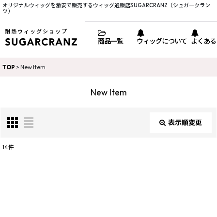
オリジナルウィッグを激安で販売するウィッグ通販店SUGARCRANZ（シュガークラン
ツ）
耐熱ウィッグショップ
商品一覧
ウィッグについて
よくある
TOP
>
New Item
New Item
表示順変更
閉じる
14
件
表示数
:
並び順
: