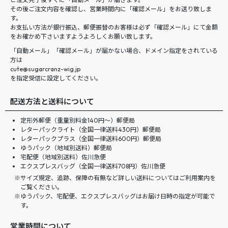
その後ご注文内容を確認し、営業時間内に「確認メール」をお送り致しま
す。
お支払い方法が銀行振込、郵便振替のお客様は必ず「確認メール」にて金額
をお確かめ下さいますようよろしくお願い致します。
「自動メール」「確認メール」が届かない場合、ドメイン指定をされている
方は
cute@sugarcranz-wig.jp
を指定受信に設定してください。
配送方法と送料について
定形外郵便（重量別料金140円〜）郵便局
レターパックライト（全国一律送料430円）郵便局
レターパックプラス（全国一律送料600円）郵便局
ゆうパック（地域別送料）郵便局
宅配便（地域別送料）佐川急便
エクスプレスバッグ（全国一律送料708円）佐川急便
サイズ規定、追跡、保障の有無など詳しい送料についてはご利用案内を
ご覧ください。
ゆうパック、宅配便、エクスプレスバッグはお届け日時の指定が可能で
す。
営業時間について