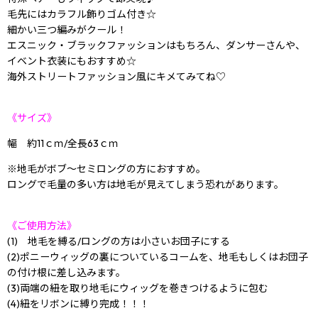
毛先にはカラフル飾りゴム付き☆
細かい三つ編みがクール！
エスニック・ブラックファッションはもちろん、ダンサーさんや、
イベント衣装にもおすすめ☆
海外ストリートファッション風にキメてみてね♡
《サイズ》
幅 約11ｃｍ/全長63ｃｍ
※地毛がボブ〜セミロングの方におすすめ。
ロングで毛量の多い方は地毛が見えてしまう恐れがあります。
《ご使用方法》
(1) 地毛を縛る/ロングの方は小さいお団子にする
(2)ポニーウィッグの裏についているコームを、地毛もしくはお団子
の付け根に差し込みます。
(3)両端の紐を取り地毛にウィッグを巻きつけるように包む
(4)紐をリボンに縛り完成！！！