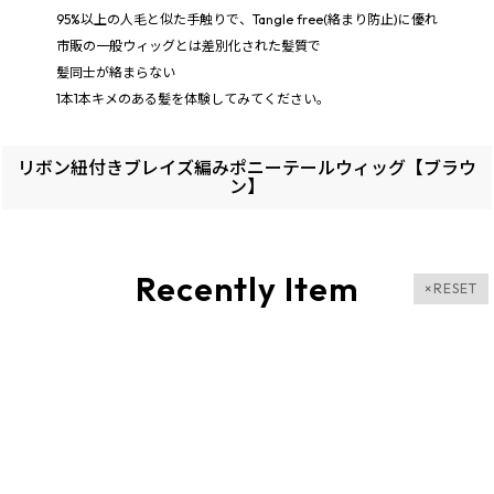
95%以上の人毛と似た手触りで、Tangle free(絡まり防止)に優れ
市販の一般ウィッグとは差別化された髪質で
髪同士が絡まらない
1本1本キメのある髪を体験してみてください。
リボン紐付きブレイズ編みポニーテールウィッグ【ブラウ
ン】
Recently Item
×RESET