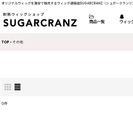
オリジナルウィッグを激安で販売するウィッグ通販店SUGARCRANZ（シュガークランツ
耐熱ウィッグショップ
商品一覧
ウィッ
TOP
>
その他
0
件
表示数
:
並び順
: