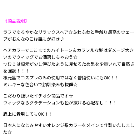
《商品説明》
ラフでゆるやかなリラックスヘア☆ふわふわと手触り最高のウェー
ブがおんなのこは誰もが好き♪
ヘアカラーでここまでのハイトーン＆カラフルな髪はダメージ大き
いのでウィッグでお洒落しちゃおう☆
つむじは根元が少し伸びたように見せるため黒を少量いれて自然さ
を強調！！！
根元黒でコスプレのみの使用ではなく普段使いにもOK！！
ミルキーな色合いで顔馴染みも抜群☆
こだわり抜いたイチオシ商品です☆
ウィッグならグラデーションも色が抜ける心配なし！！！
眉上に着用してもOK！！
日本人になじみやすいオレンジ系カラーをメインで作製いたしまし
た☆