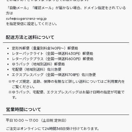
「自動メール」「確認メール」が届かない場合、ドメイン指定をされている
方は
cute@sugarcranz-wig.jp
を指定受信に設定してください。
配送方法と送料について
定形外郵便（重量別料金140円〜）郵便局
レターパックライト（全国一律送料430円）郵便局
レターパックプラス（全国一律送料600円）郵便局
ゆうパック（地域別送料）郵便局
宅配便（地域別送料）佐川急便
エクスプレスバッグ（全国一律送料708円）佐川急便
サイズ規定、追跡、保障の有無など詳しい送料についてはご利用案内を
ご覧ください。
ゆうパック、宅配便、エクスプレスバッグはお届け日時の指定が可能で
す。
営業時間について
平日 10:00 ～ 17:00 （土日祝 定休日）
ご注文はオンラインにて24時間365日受け付けております。