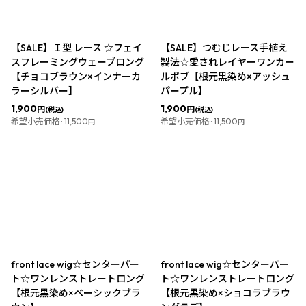
【SALE】Ｉ型 レース ☆フェイ
【SALE】つむじレース手植え
スフレーミングウェーブロング
製法☆愛されレイヤーワンカー
【チョコブラウン×インナーカ
ルボブ【根元黒染め×アッシュ
ラーシルバー】
パープル】
1,900
1,900
円
円
(税込)
(税込)
希望小売価格
:
11,500
希望小売価格
:
11,500
円
円
front lace wig☆センターパー
front lace wig☆センターパー
ト☆ワンレンストレートロング
ト☆ワンレンストレートロング
【根元黒染め×ベーシックブラ
【根元黒染め×ショコラブラウ