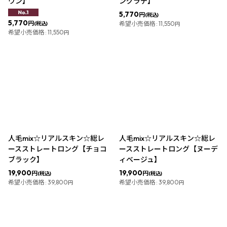
ウン】
ングラデ】
5,770
円
(税込)
5,770
円
希望小売価格
:
11,550
(税込)
円
希望小売価格
:
11,550
円
人毛mix☆リアルスキン☆総レ
人毛mix☆リアルスキン☆総レ
ースストレートロング【チョコ
ースストレートロング【ヌーデ
ブラック】
ィベージュ】
19,900
19,900
円
円
(税込)
(税込)
希望小売価格
:
39,800
希望小売価格
:
39,800
円
円