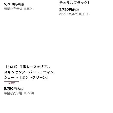
チュラルブラック】
5,700
円
(税込)
希望小売価格
:
11,550
5,750
円
円
(税込)
希望小売価格
:
11,500
円
【SALE】Ｉ型レース✰リアル
スキンセンターパートミニマム
ショート【ミントグリーン】
5,750
円
(税込)
希望小売価格
:
11,550
円