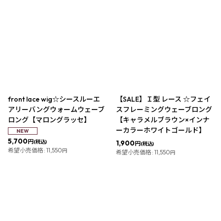
front lace wig☆シースルーエ
【SALE】Ｉ型 レース ☆フェイ
アリーバングウォームウェーブ
スフレーミングウェーブロング
ロング【マロングラッセ】
【キャラメルブラウン×インナ
ーカラーホワイトゴールド】
5,700
円
1,900
(税込)
円
(税込)
希望小売価格
:
11,550
円
希望小売価格
:
11,550
円