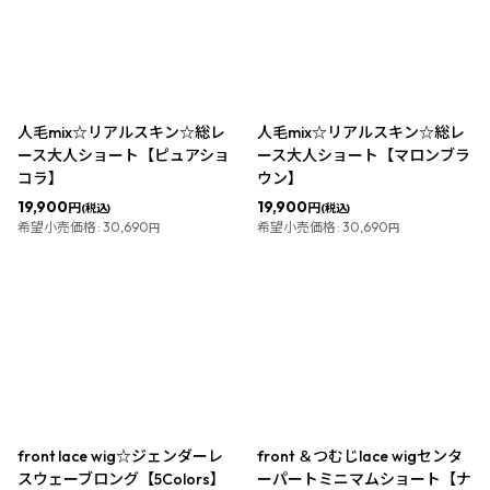
人毛mix☆リアルスキン☆総レ
人毛mix☆リアルスキン☆総レ
ース大人ショート【ピュアショ
ース大人ショート【マロンブラ
コラ】
ウン】
19,900
19,900
円
円
(税込)
(税込)
希望小売価格
:
30,690
希望小売価格
:
30,690
円
円
front lace wig☆ジェンダーレ
front ＆つむじlace wigセンタ
スウェーブロング【5Colors】
ーパートミニマムショート【ナ