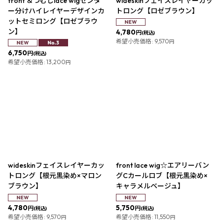
front ＆つむじlace wigセンタ
wideskinフェイスレイヤーカッ
ー分けハイレイヤーデザインカ
トロング【ロゼブラウン】
ットセミロング【ロゼブラウ
ン】
4,780
円
(税込)
希望小売価格
:
9,570
円
6,750
円
(税込)
希望小売価格
:
13,200
円
wideskinフェイスレイヤーカッ
front lace wig☆エアリーバン
トロング【根元黒染め×マロン
グCカールロブ【根元黒染め×
ブラウン】
キャラメルベージュ】
4,780
5,750
円
円
(税込)
(税込)
希望小売価格
:
9,570
希望小売価格
:
11,550
円
円