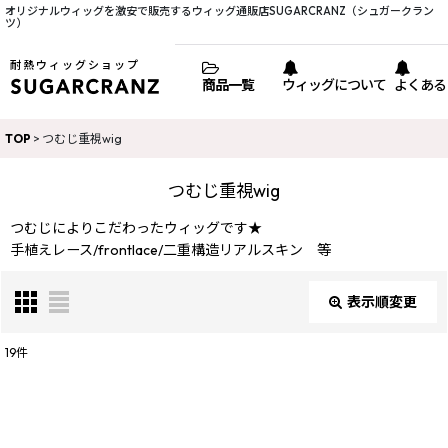
オリジナルウィッグを激安で販売するウィッグ通販店SUGARCRANZ（シュガークラン
ツ）
耐熱ウィッグショップ
商品一覧
ウィッグについて
よくある
TOP
>
つむじ重視wig
つむじ重視wig
つむじによりこだわったウィッグです★
手植えレース/frontlace/二重構造リアルスキン 等
表示順変更
閉じる
19
件
表示数
: