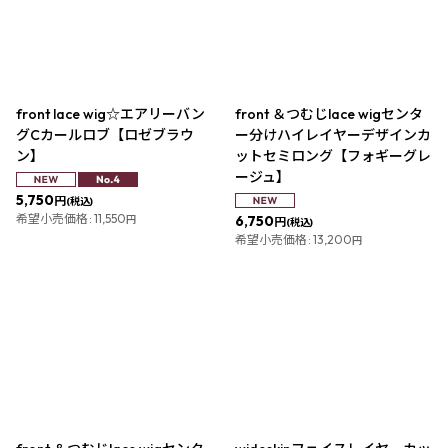
並び順
:
絞り込む
front lace wig☆エアリーバン
front ＆つむじlace wigセンタ
グCカールロブ【ロゼブラウ
ー分けハイレイヤーデザインカ
ン】
ットセミロング【フォギーグレ
ージュ】
5,750
円
(税込)
希望小売価格
:
11,550
6,750
円
円
(税込)
希望小売価格
:
13,200
円