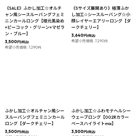
《SALE》ふかし加工☆オルチ
《Sサイズ展開あり》極薄ふか
ャン風シースルーバングフェミ
し加工✩シースルーバング☆小
ニンカールロング【根元黒染め
顔レイヤーエアリーロング【ダ
×ピーコック・グリーン×マゼラ
ークチェリー】
ン・ブルー】
3,640
円
(税込)
希望小売価格
:
7,290
3,500
円
円
(税込)
希望小売価格
:
7,290
円
ふかし加工☆オルチャン風シー
ふかし加工☆ふわモテヘルシー
スルーバングフェミニンカール
ウェーブロング【002Rカラー
ロング【ダークチェリー】
ベースハイライトmix】
3,500
3,500
円
円
(税込)
(税込)