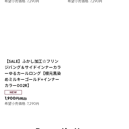
希望小売価格
:
7,290
希望小売価格
:
7,290
円
円
【SALE】ふかし加工☆フリン
ジバング＆サイドインナーカラ
ーゆるカールロング【根元黒染
めミルキーゴールド×インナー
カラー002R】
1,900
円
(税込)
希望小売価格
:
7,290
円