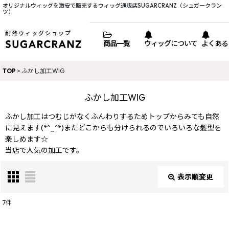
オリジナルウィッグを激安で販売するウィッグ通販店SUGARCRANZ（シュガークラン
ツ）
耐熱ウィッグショップ
商品一覧
ウィッグについて
よくある
TOP
>
ふかし加工WIG
ふかし加工WIG
ふかし加工はつむじがなくふんわりするためトップからみても自然
に見えます(*^_^*)またどこからも分けられるのでいろいろな髪型を
楽しめます☆
当店で人気の加工です。
表示順変更
閉じる
7
件
表示数
: