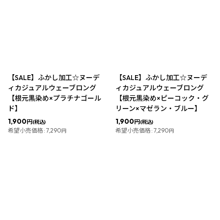
並び順
:
絞り込む
【SALE】ふかし加工☆ヌーデ
【SALE】ふかし加工☆ヌーデ
ィカジュアルウェーブロング
ィカジュアルウェーブロング
【根元黒染め×プラチナゴール
【根元黒染め×ピーコック・グ
ド】
リーン×マゼラン・ブルー】
1,900
1,900
円
円
(税込)
(税込)
希望小売価格
:
7,290
希望小売価格
:
7,290
円
円