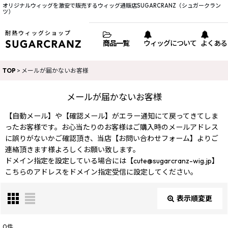
オリジナルウィッグを激安で販売するウィッグ通販店SUGARCRANZ（シュガークラン
ツ）
耐熱ウィッグショップ
商品一覧
ウィッグについて
よくある
TOP
>
メールが届かないお客様
メールが届かないお客様
【自動メール】や【確認メール】がエラー通知にて戻ってきてしま
ったお客様です。お心当たりのお客様はご購入時のメールアドレス
に誤りがないかご確認頂き、当店【お問い合わせフォーム】よりご
連絡頂きます様よろしくお願い致します。
ドメイン指定を設定している場合には【cute@sugarcranz-wig.jp】
こちらのアドレスをドメイン指定受信に設定してください。
表示順変更
閉じる
0
件