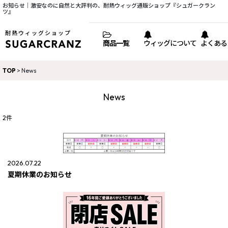
お知らせ｜激安なのに自然と大評判の、耐熱ウィッグ通販ショップ『シュガークラン
ツ』
耐熱ウィッグショップ
商品一覧
ウィッグについて
よくある
TOP
>
News
News
2
件
2026.07.22
夏期休業のお知らせ