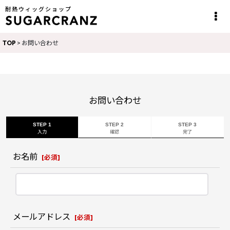
耐熱ウィッグショップ
TOP
>
お問い合わせ
お問い合わせ
STEP 1
STEP 2
STEP 3
入力
確認
完了
お名前
[
必須
]
メールアドレス
[
必須
]